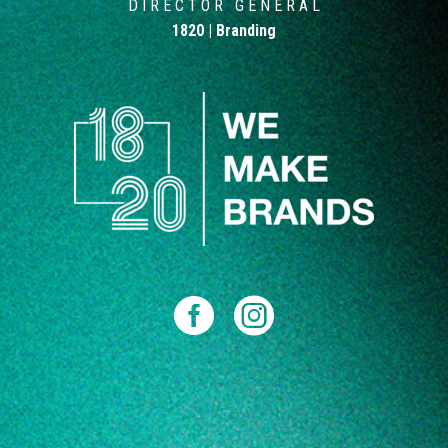
D I R E C T O R G E N E R A L
1820 | Branding