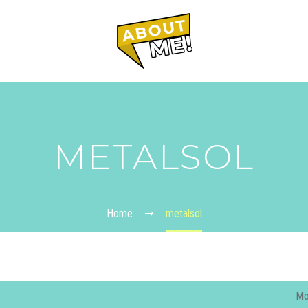
METALSOL
Home
metalsol
Mo